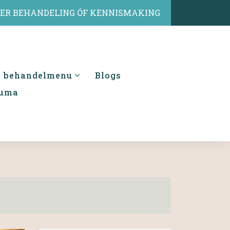
IER BEHANDELING ÓF KENNISMAKING
& behandelmenu
Blogs
auma