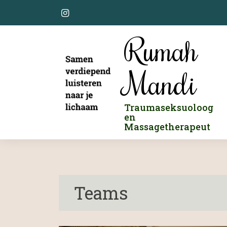
Skip
to
content
Rumah
Mandi
Traumaseksuoloog
en
Massagetherapeut
Teams