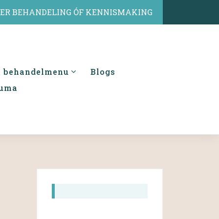
IER BEHANDELING ÓF KENNISMAKING
& behandelmenu
Blogs
auma