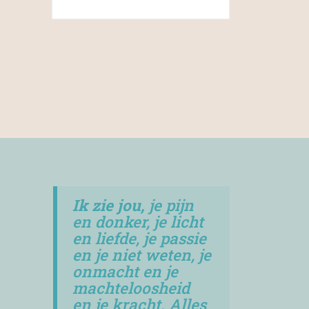
Ik zie jou,
je pijn
en donker, je licht
en liefde, je passie
en je niet weten, je
onmacht en je
machteloosheid
en je kracht. Alles