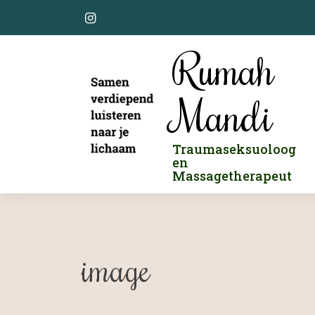
Skip
to
content
Rumah
Mandi
Traumaseksuoloog
en
Massagetherapeut
image