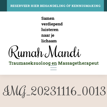
Skip
to
RESERVEER HIER BEHANDELING ÓF KENNISMAKING
content
Rumah Mandi
Traumaseksuoloog en Massagetherapeut
IMG_20231116_001