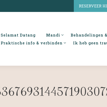
RESERVEER H
Selamat Datang
Mandi
Behandelingen 
Praktische info & verbinden
Ik heb geen tr
367693144571903072