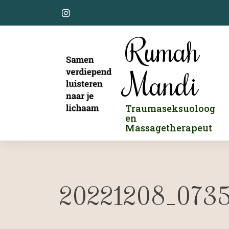
Skip
to
content
Rumah
Mandi
Traumaseksuoloog
en
Massagetherapeut
20221208_0735