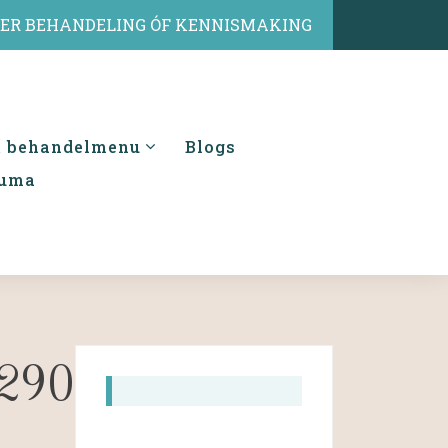
IER BEHANDELING ÓF KENNISMAKING
& behandelmenu
Blogs
auma
907.jpg