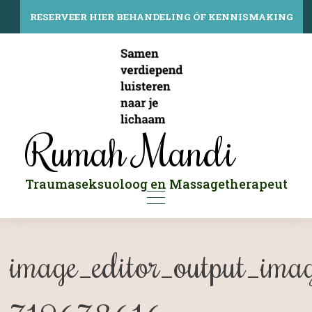
Skip
to
RESERVEER HIER BEHANDELING ÓF KENNISMAKING
content
Rumah Mandi
Traumaseksuoloog en Massagetherapeut
image_editor_output_ima