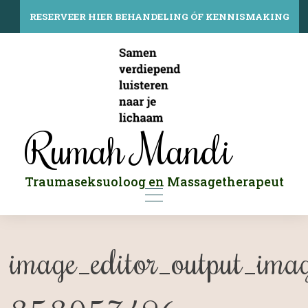
Skip
to
RESERVEER HIER BEHANDELING ÓF KENNISMAKING
content
Rumah Mandi
Traumaseksuoloog en Massagetherapeut
image_editor_output_ima