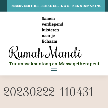
Skip
to
RESERVEER HIER BEHANDELING ÓF KENNISMAKING
content
Rumah Mandi
Traumaseksuoloog en Massagetherapeut
20230222_110431