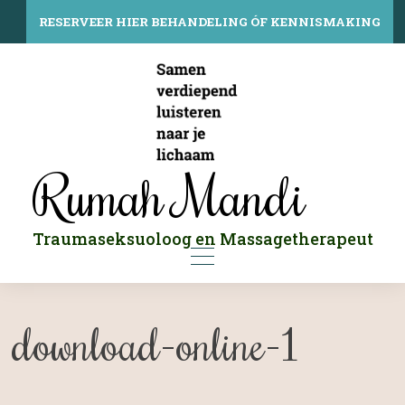
Skip
to
RESERVEER HIER BEHANDELING ÓF KENNISMAKING
content
Rumah Mandi
Traumaseksuoloog en Massagetherapeut
download-online-1